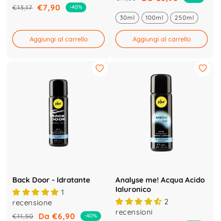
Prezzo
Prezzo
€7,90
€13,17
-40%
Prezzo
Prezzo
di
scontato
30ml
100ml
250ml
di
scontato
listino
listino
Aggiungi al carrello
Aggiungi al carrello
Back Door - Idratante
Analyse me! Acqua Acido
Ialuronico
1
2
recensione
recensioni
Da €6,90
€11,50
-40%
Prezzo
Prezzo