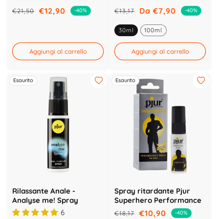
€12,90
Da €7,90
€21,50
€13,17
-40%
-40%
Prezzo
Prezzo
Prezzo
Prezzo
di
scontato
di
scontato
30ml
100ml
listino
listino
Aggiungi al carrello
Aggiungi al carrello
Esaurito
Esaurito
Rilassante Anale -
Spray ritardante Pjur
Analyse me! Spray
Superhero Performance
6
€10,90
€18,17
-40%
Prezzo
Prezzo