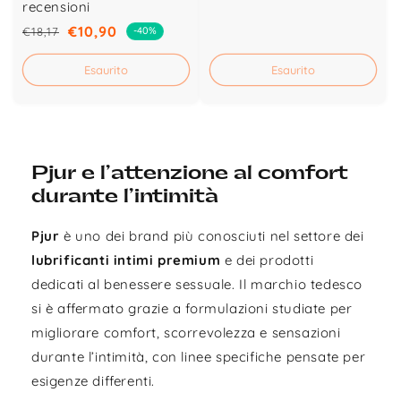
recensioni
di
scontato
€10,90
€18,17
-40%
Prezzo
Prezzo
listino
di
scontato
Esaurito
Esaurito
listino
Pjur e l’attenzione al comfort
durante l’intimità
Pjur
è uno dei brand più conosciuti nel settore dei
lubrificanti intimi premium
e dei prodotti
dedicati al benessere sessuale. Il marchio tedesco
si è affermato grazie a formulazioni studiate per
migliorare comfort, scorrevolezza e sensazioni
durante l’intimità, con linee specifiche pensate per
esigenze differenti.