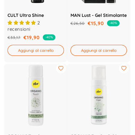
CULT Ultra Shine
MAN Lust - Gel Stimolante
2
€15,90
€26,50
-40%
Prezzo
Prezzo
recensioni
di
scontato
€19,90
€33,17
-40%
Prezzo
Prezzo
listino
di
scontato
Aggiungi al carrello
Aggiungi al carrello
listino