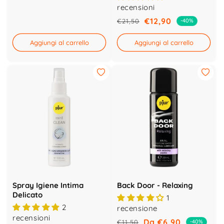
di
scontato
recensioni
listino
€12,90
€21,50
-40%
Prezzo
Prezzo
di
scontato
Aggiungi al carrello
Aggiungi al carrello
listino
Spray Igiene Intima
Back Door - Relaxing
Delicato
1
2
recensione
recensioni
Da €6,90
€11,50
-40%