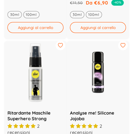
Da €6,90
€11,50
-40%
Prezzo
Prezzo
di
scontato
di
scontato
listino
30ml
100ml
30ml
100ml
listino
Aggiungi al carrello
Aggiungi al carrello
Ritardante Maschile
Analyse me! Silicone
Superhero Strong
Jojoba
2
2
recensioni
recensioni