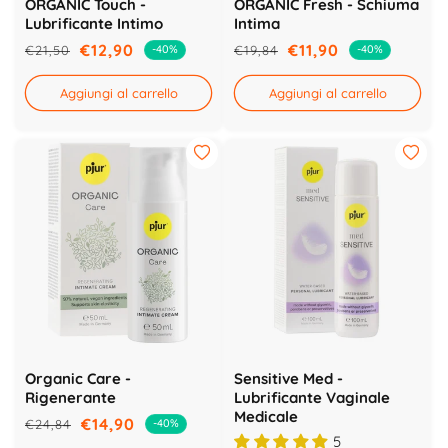
ORGANIC Touch -
ORGANIC Fresh - Schiuma
Lubrificante Intimo
Intima
€12,90
€11,90
€21,50
€19,84
-40%
-40%
Prezzo
Prezzo
Prezzo
Prezzo
di
scontato
di
scontato
Aggiungi al carrello
Aggiungi al carrello
listino
listino
Organic Care -
Sensitive Med -
Rigenerante
Lubrificante Vaginale
Medicale
€14,90
€24,84
-40%
Prezzo
Prezzo
5