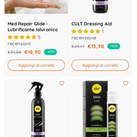
Med Repair Glide -
CULT Dressing Aid
Lubrificante Ialuronico
1
5
recensione
recensioni
€13,90
€23,17
-40%
Prezzo
Prezzo
€18,90
€31,50
-40%
Prezzo
Prezzo
di
scontato
di
scontato
listino
Aggiungi al carrello
Aggiungi al carrello
listino